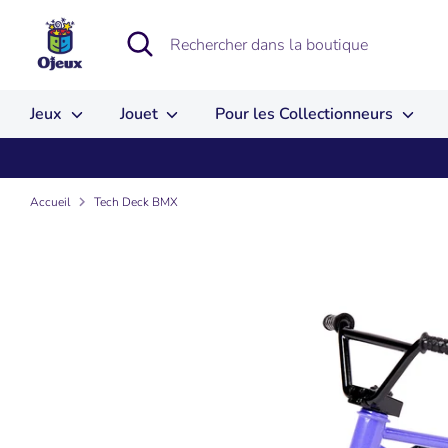
Passer
au
Recherche
Rechercher
contenu
dans
la
boutique
Jeux
Jouet
Pour les Collectionneurs
Accueil
Tech Deck BMX