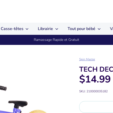
Casse-têtes
Librairie
Tout pour bébé
V
Ramassage Rapide et Gratuit
Spin Master
TECH DE
$14.99
SKU:
210000035182