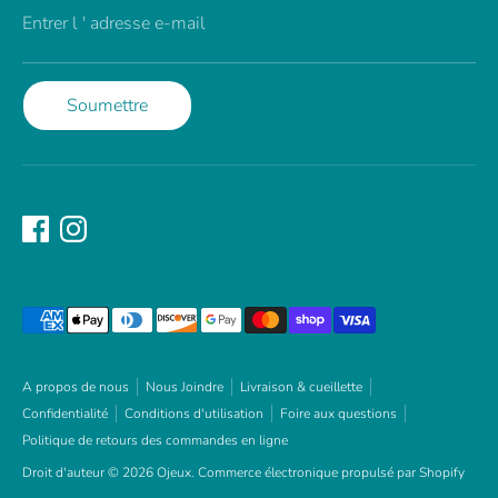
Entrer l ' adresse e-mail
Soumettre
Méthodes
de
paiement
acceptées
A propos de nous
Nous Joindre
Livraison & cueillette
Confidentialité
Conditions d'utilisation
Foire aux questions
Politique de retours des commandes en ligne
Droit d'auteur © 2026
Ojeux
.
Commerce électronique propulsé par Shopify