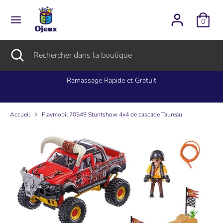
Passer
L
au
Français
0
contenu
a
Recherche
Rechercher
Recherche
Fermer
Rechercher
n
dans
la
dans
la
recherche
la
Ramassage Rapide et Gratuit
g
boutique
boutique
u
Accueil
Playmobil 70549 Stuntshow 4x4 de cascade Taureau
e