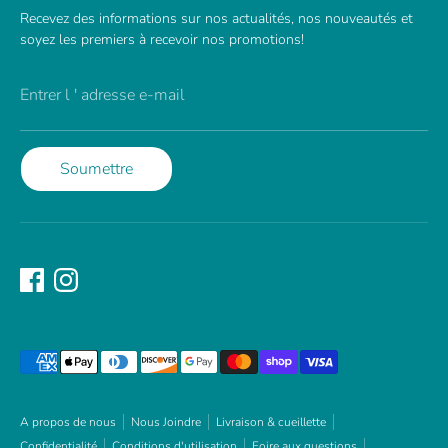
Recevez des informations sur nos actualités, nos nouveautés et
soyez les premiers à recevoir nos promotions!
Entrer l ' adresse e-mail
Soumettre
Méthodes
de
paiement
acceptées
A propos de nous
Nous Joindre
Livraison & cueillette
Confidentialité
Conditions d'utilisation
Foire aux questions