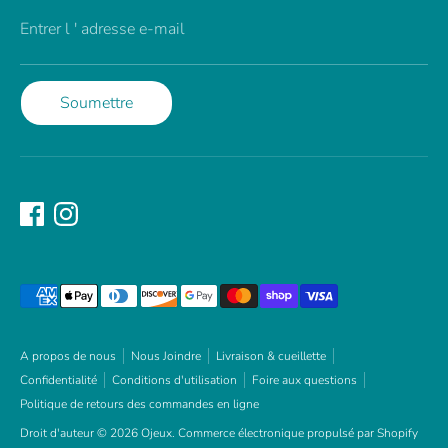
Entrer l ' adresse e-mail
Soumettre
Méthodes
de
paiement
acceptées
A propos de nous
Nous Joindre
Livraison & cueillette
Confidentialité
Conditions d'utilisation
Foire aux questions
Politique de retours des commandes en ligne
Droit d'auteur © 2026
Ojeux
.
Commerce électronique propulsé par Shopify