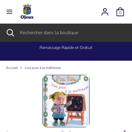
Passer
L
au
Français
0
contenu
a
Recherche
Rechercher
Recherche
Fermer
Rechercher
n
dans
la
dans
la
recherche
la
Ramassage Rapide et Gratuit
g
boutique
boutique
u
Accueil
Lisa joue à la maîtresse
e