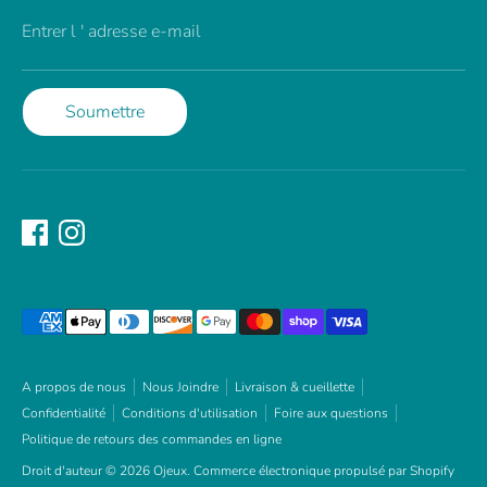
Entrer l ' adresse e-mail
Soumettre
Méthodes
de
paiement
acceptées
A propos de nous
Nous Joindre
Livraison & cueillette
Confidentialité
Conditions d'utilisation
Foire aux questions
Politique de retours des commandes en ligne
Droit d'auteur © 2026
Ojeux
.
Commerce électronique propulsé par Shopify