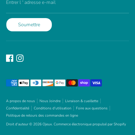
Entrer l ' adresse e-mail
Soumettre
Méthodes
de
paiement
acceptées
A propos de nous
Nous Joindre
Livraison & cueillette
Confidentialité
Conditions d'utilisation
Foire aux questions
Politique de retours des commandes en ligne
Droit d'auteur © 2026
Ojeux
.
Commerce électronique propulsé par Shopify