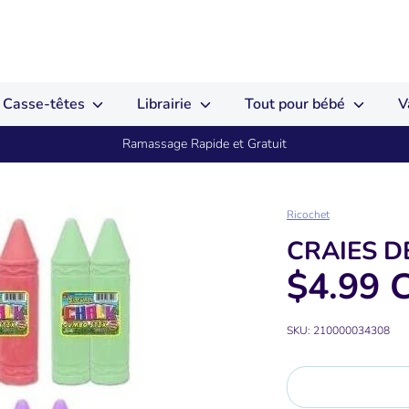
Casse-têtes
Librairie
Tout pour bébé
V
Ramassage Rapide et Gratuit
Ricochet
CRAIES D
$4.99 
SKU:
210000034308