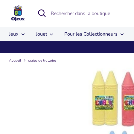
Passer
au
Recherche
Rechercher
contenu
dans
la
boutique
Jeux
Jouet
Pour les Collectionneurs
Accueil
craies de trottoire