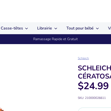
Casse-têtes
Librairie
Tout pour bébé
V
Ramassage Rapide et Gratuit
Schleich
SCHLEICH
CÉRATOS
$24.99
SKU:
210000026611