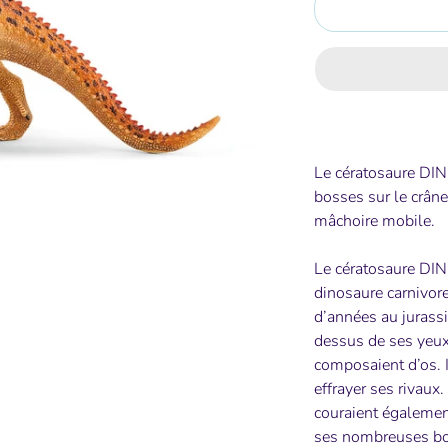
Le cératosaure DI
bosses sur le crâne
mâchoire mobile.
Le cératosaure DI
dinosaure carnivore
d’années au jurass
dessus de ses yeux
composaient d’os. I
effrayer ses rivaux
couraient également
ses nombreuses bos