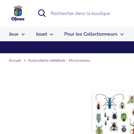
Passer
au
Recherche
Rechercher
contenu
dans
la
boutique
Jeux
Jouet
Pour les Collectionneurs
Accueil
Autocollants métallisés - Microcosmos