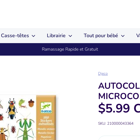
Casse-têtes
Librairie
Tout pour bébé
V
Ramassage Rapide et Gratuit
Djeco
AUTOCOLL
MICROC
$5.99 
SKU:
210000043364