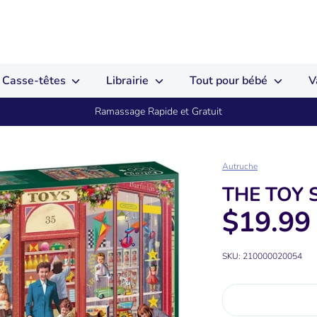
Casse-têtes
Librairie
Tout pour bébé
V
Ramassage Rapide et Gratuit
Autruche
THE TOY 
$19.99
SKU:
210000020054