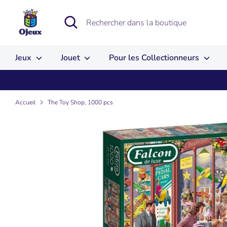
Passer
au
Recherche
Rechercher
contenu
dans
la
boutique
Jeux
Jouet
Pour les Collectionneurs
Accueil
The Toy Shop, 1000 pcs