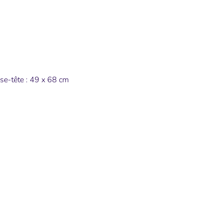
us de moyens de paiement
se-tête : 49 x 68 cm